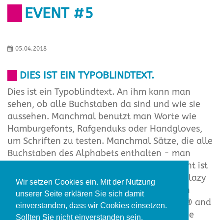
EVENT #5
05.04.2018
DIES IST EIN TYPOBLINDTEXT.
Dies ist ein Typoblindtext. An ihm kann man
sehen, ob alle Buchstaben da sind und wie sie
aussehen. Manchmal benutzt man Worte wie
Hamburgefonts, Rafgenduks oder Handgloves,
um Schriften zu testen. Manchmal Sätze, die alle
Buchstaben des Alphabets enthalten - man
nennt diese Sätze »Pangrams«. Sehr bekannt ist
dieser: The quick brown fox jumps over the lazy
Wir setzen Cookies ein. Mit der Nutzung
old dog. Oft werden in Typoblindtexte auch
unserer Seite erklären Sie sich damit
fremdsprachige Satzteile eingebaut (AVAIL® and
einverstanden, dass wir Cookies einsetzen.
Wefox™ are testing aussi la Kerning), um die
Sollten Sie nicht einverstanden sein,